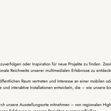
hzuverfolgen oder Inspiration für neue Projekte zu finden. Zoo
onale Reichweite unserer multimedialen Erlebnisse zu entdeck
ffentlichen Raum vertreten und Interesse an einer mobilen ode
 und interaktive Installationen entwickeln, die – wie unsere 
durch unsere Ausstellungsorte mitnehmen – von regionalen Highl
innen-Erfahrung in unseren Projekten zusammenfließen.