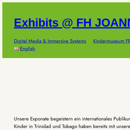
Zum
Inhalt
Exhibits @ FH JOA
springen
Digital Media & Immersive Systems
Kindermuseum FR
English
Unsere Exponate begeistern ein internationales Publik
Kinder in Trinidad und Tobago haben bereits mit unseren 