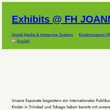
Zum
Inhalt
Exhibits @ FH JOA
springen
Digital Media & Immersive Systems
Kindermuseum FR
English
Unsere Exponate begeistern ein internationales Publik
Kinder in Trinidad und Tobago haben bereits mit unseren 