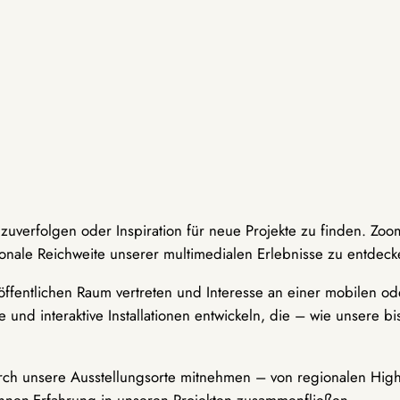
hzuverfolgen oder Inspiration für neue Projekte zu finden. Zoo
onale Reichweite unserer multimedialen Erlebnisse zu entdeck
ffentlichen Raum vertreten und Interesse an einer mobilen ode
 und interaktive Installationen entwickeln, die – wie unsere 
durch unsere Ausstellungsorte mitnehmen – von regionalen Highl
innen-Erfahrung in unseren Projekten zusammenfließen.