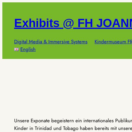
Zum
Inhalt
Exhibits @ FH JOA
springen
Digital Media & Immersive Systems
Kindermuseum FR
English
Unsere Exponate begeistern ein internationales Publik
Kinder in Trinidad und Tobago haben bereits mit unseren 