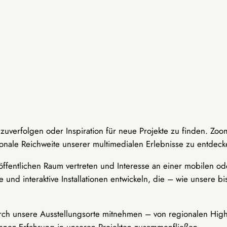
hzuverfolgen oder Inspiration für neue Projekte zu finden. Zoo
onale Reichweite unserer multimedialen Erlebnisse zu entdeck
ffentlichen Raum vertreten und Interesse an einer mobilen ode
 und interaktive Installationen entwickeln, die – wie unsere 
durch unsere Ausstellungsorte mitnehmen – von regionalen Highl
innen-Erfahrung in unseren Projekten zusammenfließen.