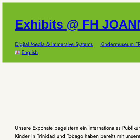
Zum
Inhalt
Exhibits @ FH JOA
springen
Digital Media & Immersive Systems
Kindermuseum FR
English
Unsere Exponate begeistern ein internationales Publik
Kinder in Trinidad und Tobago haben bereits mit unseren 