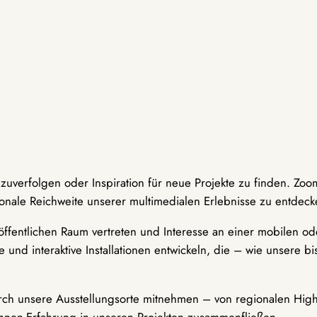
hzuverfolgen oder Inspiration für neue Projekte zu finden. Zoo
onale Reichweite unserer multimedialen Erlebnisse zu entdeck
ffentlichen Raum vertreten und Interesse an einer mobilen ode
 und interaktive Installationen entwickeln, die – wie unsere 
durch unsere Ausstellungsorte mitnehmen – von regionalen Highl
innen-Erfahrung in unseren Projekten zusammenfließen.