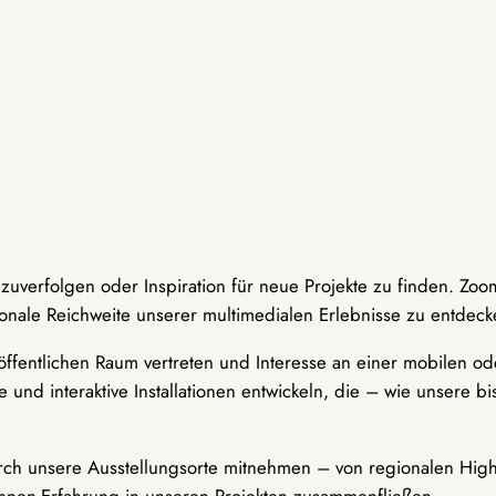
hzuverfolgen oder Inspiration für neue Projekte zu finden. Zoo
onale Reichweite unserer multimedialen Erlebnisse zu entdeck
ffentlichen Raum vertreten und Interesse an einer mobilen ode
 und interaktive Installationen entwickeln, die – wie unsere 
durch unsere Ausstellungsorte mitnehmen – von regionalen Highl
innen-Erfahrung in unseren Projekten zusammenfließen.