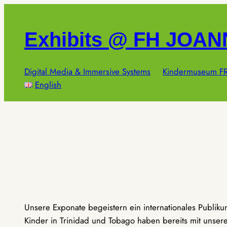
Zum
Inhalt
Exhibits @ FH JOA
springen
Digital Media & Immersive Systems
Kindermuseum FR
English
Unsere Exponate begeistern ein internationales Publik
Kinder in Trinidad und Tobago haben bereits mit unseren 