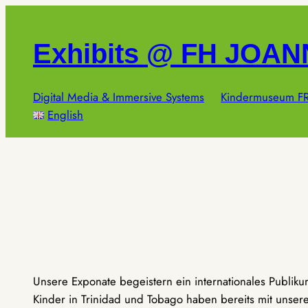
Zum
Inhalt
Exhibits @ FH JOA
springen
Digital Media & Immersive Systems
Kindermuseum FR
English
Unsere Exponate begeistern ein internationales Publik
Kinder in Trinidad und Tobago haben bereits mit unseren 