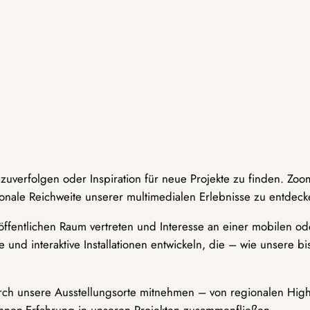
hzuverfolgen oder Inspiration für neue Projekte zu finden. Zoo
onale Reichweite unserer multimedialen Erlebnisse zu entdeck
ffentlichen Raum vertreten und Interesse an einer mobilen ode
 und interaktive Installationen entwickeln, die – wie unsere 
durch unsere Ausstellungsorte mitnehmen – von regionalen Highl
innen-Erfahrung in unseren Projekten zusammenfließen.