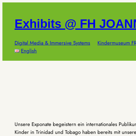
Zum
Inhalt
Exhibits @ FH JOA
springen
Digital Media & Immersive Systems
Kindermuseum FR
English
Unsere Exponate begeistern ein internationales Publik
Kinder in Trinidad und Tobago haben bereits mit unseren 