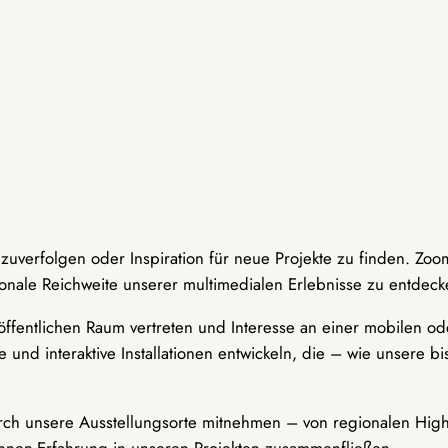
hzuverfolgen oder Inspiration für neue Projekte zu finden. Zoo
onale Reichweite unserer multimedialen Erlebnisse zu entdeck
ffentlichen Raum vertreten und Interesse an einer mobilen ode
 und interaktive Installationen entwickeln, die – wie unsere 
durch unsere Ausstellungsorte mitnehmen – von regionalen Highl
innen-Erfahrung in unseren Projekten zusammenfließen.