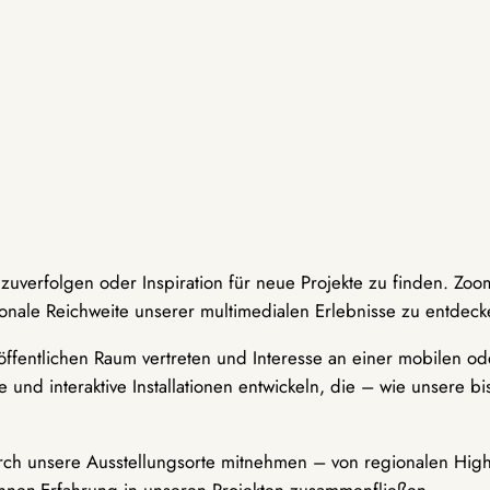
hzuverfolgen oder Inspiration für neue Projekte zu finden. Zoo
onale Reichweite unserer multimedialen Erlebnisse zu entdeck
ffentlichen Raum vertreten und Interesse an einer mobilen ode
 und interaktive Installationen entwickeln, die – wie unsere 
durch unsere Ausstellungsorte mitnehmen – von regionalen Highl
innen-Erfahrung in unseren Projekten zusammenfließen.