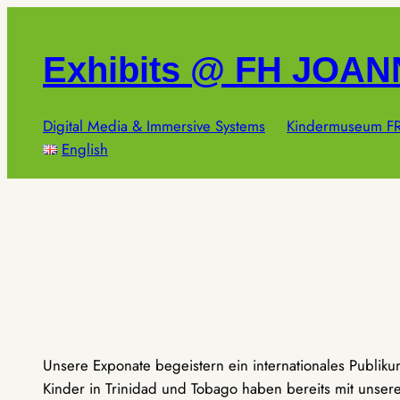
Zum
Inhalt
Exhibits @ FH JOA
springen
Digital Media & Immersive Systems
Kindermuseum FR
English
Unsere Exponate begeistern ein internationales Publik
Kinder in Trinidad und Tobago haben bereits mit unseren 