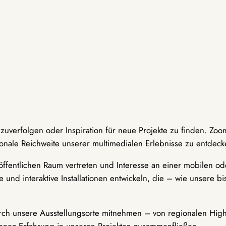
hzuverfolgen oder Inspiration für neue Projekte zu finden. Zoo
onale Reichweite unserer multimedialen Erlebnisse zu entdeck
ffentlichen Raum vertreten und Interesse an einer mobilen ode
 und interaktive Installationen entwickeln, die – wie unsere 
durch unsere Ausstellungsorte mitnehmen – von regionalen Highl
innen-Erfahrung in unseren Projekten zusammenfließen.