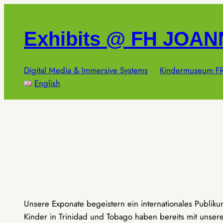
Zum
Inhalt
Exhibits @ FH JOA
springen
Digital Media & Immersive Systems
Kindermuseum FR
English
Unsere Exponate begeistern ein internationales Publik
Kinder in Trinidad und Tobago haben bereits mit unseren 