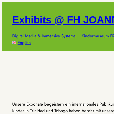
Zum
Inhalt
Exhibits @ FH JOA
springen
Digital Media & Immersive Systems
Kindermuseum FR
English
Unsere Exponate begeistern ein internationales Publik
Kinder in Trinidad und Tobago haben bereits mit unseren 