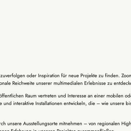
hzuverfolgen oder Inspiration für neue Projekte zu finden. Zoo
onale Reichweite unserer multimedialen Erlebnisse zu entdeck
ffentlichen Raum vertreten und Interesse an einer mobilen ode
 und interaktive Installationen entwickeln, die – wie unsere 
durch unsere Ausstellungsorte mitnehmen – von regionalen Highl
innen-Erfahrung in unseren Projekten zusammenfließen.