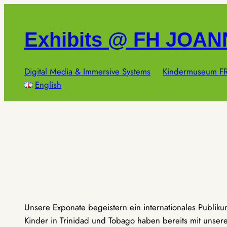
Zum
Inhalt
Exhibits @ FH JOA
springen
Digital Media & Immersive Systems
Kindermuseum FR
English
Unsere Exponate begeistern ein internationales Publik
Kinder in Trinidad und Tobago haben bereits mit unseren 