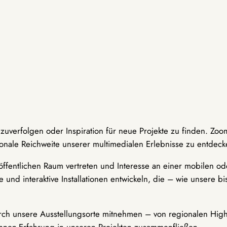
hzuverfolgen oder Inspiration für neue Projekte zu finden. Zoo
onale Reichweite unserer multimedialen Erlebnisse zu entdeck
ffentlichen Raum vertreten und Interesse an einer mobilen ode
 und interaktive Installationen entwickeln, die – wie unsere 
durch unsere Ausstellungsorte mitnehmen – von regionalen Highl
innen-Erfahrung in unseren Projekten zusammenfließen.