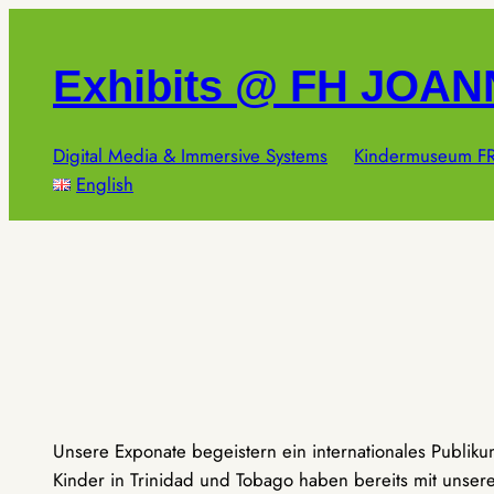
Zum
Inhalt
Exhibits @ FH JOA
springen
Digital Media & Immersive Systems
Kindermuseum FR
English
Unsere Exponate begeistern ein internationales Publik
Kinder in Trinidad und Tobago haben bereits mit unseren 