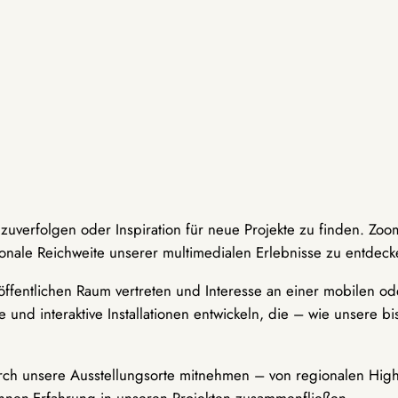
hzuverfolgen oder Inspiration für neue Projekte zu finden. Zoo
onale Reichweite unserer multimedialen Erlebnisse zu entdeck
ffentlichen Raum vertreten und Interesse an einer mobilen ode
 und interaktive Installationen entwickeln, die – wie unsere 
durch unsere Ausstellungsorte mitnehmen – von regionalen Highl
innen-Erfahrung in unseren Projekten zusammenfließen.