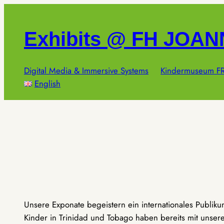
Zum
Inhalt
Exhibits @ FH JOA
springen
Digital Media & Immersive Systems
Kindermuseum FR
English
Unsere Exponate begeistern ein internationales Publik
Kinder in Trinidad und Tobago haben bereits mit unseren 