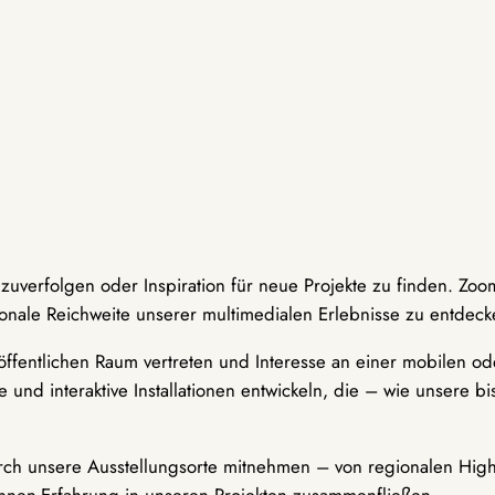
hzuverfolgen oder Inspiration für neue Projekte zu finden. Zoo
onale Reichweite unserer multimedialen Erlebnisse zu entdeck
ffentlichen Raum vertreten und Interesse an einer mobilen ode
 und interaktive Installationen entwickeln, die – wie unsere 
durch unsere Ausstellungsorte mitnehmen – von regionalen Highl
innen-Erfahrung in unseren Projekten zusammenfließen.