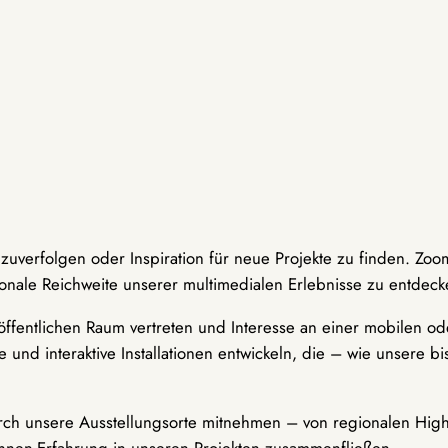
hzuverfolgen oder Inspiration für neue Projekte zu finden. Zoo
onale Reichweite unserer multimedialen Erlebnisse zu entdeck
ffentlichen Raum vertreten und Interesse an einer mobilen ode
 und interaktive Installationen entwickeln, die – wie unsere 
durch unsere Ausstellungsorte mitnehmen – von regionalen Highl
innen-Erfahrung in unseren Projekten zusammenfließen.