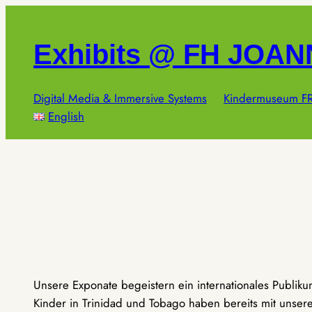
Zum
Inhalt
Exhibits @ FH JOA
springen
Digital Media & Immersive Systems
Kindermuseum FR
English
Unsere Exponate begeistern ein internationales Publik
Kinder in Trinidad und Tobago haben bereits mit unseren 