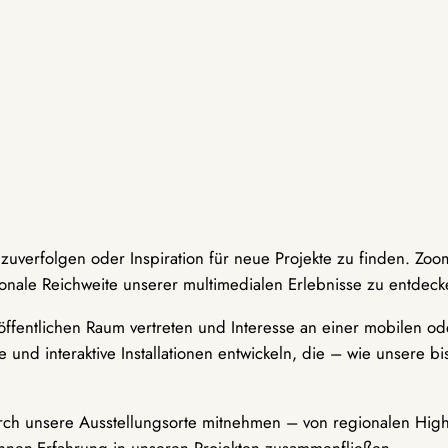
hzuverfolgen oder Inspiration für neue Projekte zu finden. Zoo
onale Reichweite unserer multimedialen Erlebnisse zu entdeck
ffentlichen Raum vertreten und Interesse an einer mobilen ode
 und interaktive Installationen entwickeln, die – wie unsere 
durch unsere Ausstellungsorte mitnehmen – von regionalen Highl
innen-Erfahrung in unseren Projekten zusammenfließen.