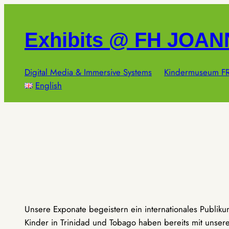
Zum
Inhalt
Exhibits @ FH JOA
springen
Digital Media & Immersive Systems
Kindermuseum FR
English
Unsere Exponate begeistern ein internationales Publik
Kinder in Trinidad und Tobago haben bereits mit unseren 