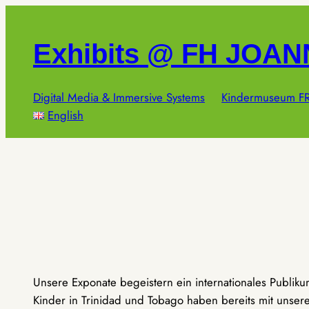
Zum
Inhalt
Exhibits @ FH JOA
springen
Digital Media & Immersive Systems
Kindermuseum FR
English
Unsere Exponate begeistern ein internationales Publik
Kinder in Trinidad und Tobago haben bereits mit unseren 