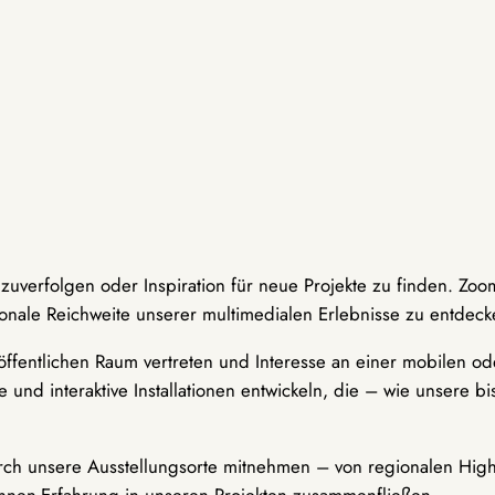
hzuverfolgen oder Inspiration für neue Projekte zu finden. Zoo
onale Reichweite unserer multimedialen Erlebnisse zu entdeck
ffentlichen Raum vertreten und Interesse an einer mobilen ode
 und interaktive Installationen entwickeln, die – wie unsere 
durch unsere Ausstellungsorte mitnehmen – von regionalen Highl
innen-Erfahrung in unseren Projekten zusammenfließen.