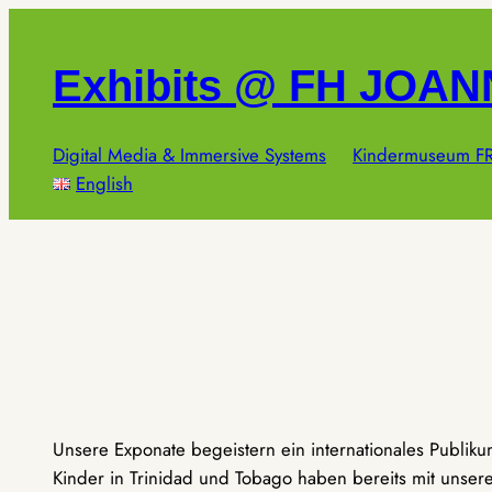
Zum
Inhalt
Exhibits @ FH JOA
springen
Digital Media & Immersive Systems
Kindermuseum FR
English
Unsere Exponate begeistern ein internationales Publik
Kinder in Trinidad und Tobago haben bereits mit unseren 