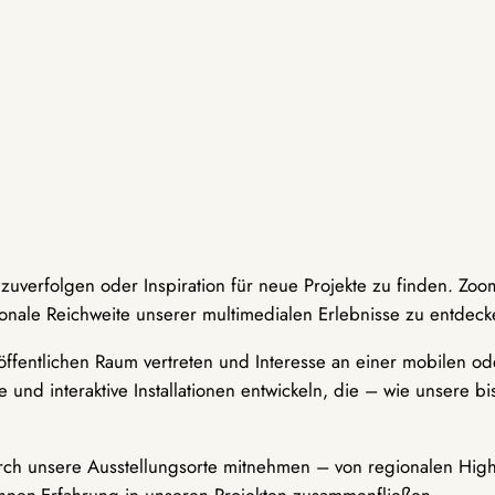
hzuverfolgen oder Inspiration für neue Projekte zu finden. Zoo
onale Reichweite unserer multimedialen Erlebnisse zu entdeck
ffentlichen Raum vertreten und Interesse an einer mobilen ode
 und interaktive Installationen entwickeln, die – wie unsere 
durch unsere Ausstellungsorte mitnehmen – von regionalen Highl
innen-Erfahrung in unseren Projekten zusammenfließen.