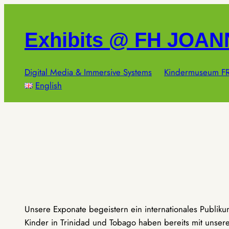
Zum
Inhalt
Exhibits @ FH JOA
springen
Digital Media & Immersive Systems
Kindermuseum FR
English
Unsere Exponate begeistern ein internationales Publik
Kinder in Trinidad und Tobago haben bereits mit unseren 