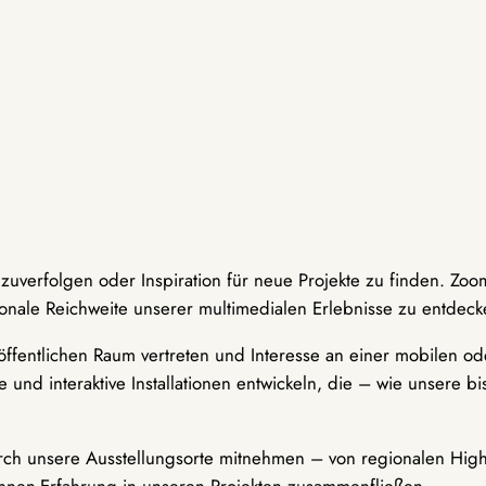
hzuverfolgen oder Inspiration für neue Projekte zu finden. Zoo
onale Reichweite unserer multimedialen Erlebnisse zu entdeck
ffentlichen Raum vertreten und Interesse an einer mobilen ode
 und interaktive Installationen entwickeln, die – wie unsere 
durch unsere Ausstellungsorte mitnehmen – von regionalen Highl
innen-Erfahrung in unseren Projekten zusammenfließen.