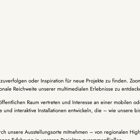
hzuverfolgen oder Inspiration für neue Projekte zu finden. Zoo
onale Reichweite unserer multimedialen Erlebnisse zu entdeck
ffentlichen Raum vertreten und Interesse an einer mobilen ode
 und interaktive Installationen entwickeln, die – wie unsere 
durch unsere Ausstellungsorte mitnehmen – von regionalen Highl
innen-Erfahrung in unseren Projekten zusammenfließen.