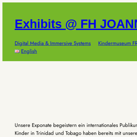
Zum
Inhalt
Exhibits @ FH JOA
springen
Digital Media & Immersive Systems
Kindermuseum FR
English
Unsere Exponate begeistern ein internationales Publik
Kinder in Trinidad und Tobago haben bereits mit unseren 