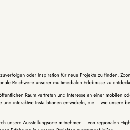
hzuverfolgen oder Inspiration für neue Projekte zu finden. Zoo
onale Reichweite unserer multimedialen Erlebnisse zu entdeck
ffentlichen Raum vertreten und Interesse an einer mobilen ode
 und interaktive Installationen entwickeln, die – wie unsere 
durch unsere Ausstellungsorte mitnehmen – von regionalen Highl
innen-Erfahrung in unseren Projekten zusammenfließen.