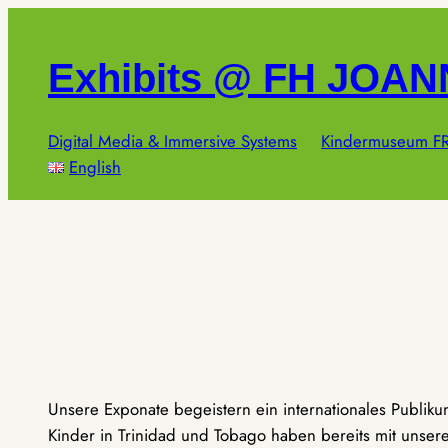
Zum
Inhalt
Exhibits @ FH JOA
springen
Digital Media & Immersive Systems
Kindermuseum FR
English
Unsere Exponate begeistern ein internationales Publik
Kinder in Trinidad und Tobago haben bereits mit unseren 