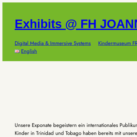
Zum
Inhalt
Exhibits @ FH JOA
springen
Digital Media & Immersive Systems
Kindermuseum FR
English
Unsere Exponate begeistern ein internationales Publik
Kinder in Trinidad und Tobago haben bereits mit unseren 