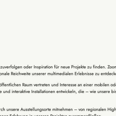
hzuverfolgen oder Inspiration für neue Projekte zu finden. Zoo
onale Reichweite unserer multimedialen Erlebnisse zu entdeck
ffentlichen Raum vertreten und Interesse an einer mobilen ode
 und interaktive Installationen entwickeln, die – wie unsere 
durch unsere Ausstellungsorte mitnehmen – von regionalen Highl
innen-Erfahrung in unseren Projekten zusammenfließen.