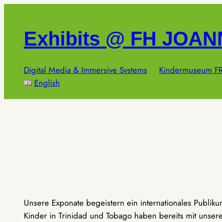
Zum
Inhalt
Exhibits @ FH JOA
springen
Digital Media & Immersive Systems
Kindermuseum FR
English
Unsere Exponate begeistern ein internationales Publik
Kinder in Trinidad und Tobago haben bereits mit unseren 