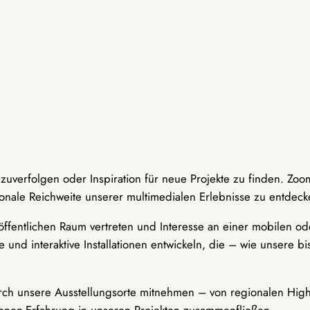
hzuverfolgen oder Inspiration für neue Projekte zu finden. Zoo
onale Reichweite unserer multimedialen Erlebnisse zu entdeck
ffentlichen Raum vertreten und Interesse an einer mobilen ode
 und interaktive Installationen entwickeln, die – wie unsere 
durch unsere Ausstellungsorte mitnehmen – von regionalen Highl
innen-Erfahrung in unseren Projekten zusammenfließen.