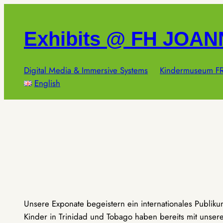
Zum
Inhalt
Exhibits @ FH JOA
springen
Digital Media & Immersive Systems
Kindermuseum FR
English
Unsere Exponate begeistern ein internationales Publik
Kinder in Trinidad und Tobago haben bereits mit unseren 