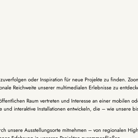
hzuverfolgen oder Inspiration für neue Projekte zu finden. Zoo
onale Reichweite unserer multimedialen Erlebnisse zu entdeck
ffentlichen Raum vertreten und Interesse an einer mobilen ode
 und interaktive Installationen entwickeln, die – wie unsere 
durch unsere Ausstellungsorte mitnehmen – von regionalen Highl
innen-Erfahrung in unseren Projekten zusammenfließen.