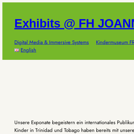
Zum
Inhalt
Exhibits @ FH JOA
springen
Digital Media & Immersive Systems
Kindermuseum FR
English
Unsere Exponate begeistern ein internationales Publik
Kinder in Trinidad und Tobago haben bereits mit unseren 