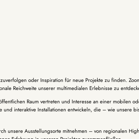
hzuverfolgen oder Inspiration für neue Projekte zu finden. Zoo
onale Reichweite unserer multimedialen Erlebnisse zu entdeck
ffentlichen Raum vertreten und Interesse an einer mobilen ode
 und interaktive Installationen entwickeln, die – wie unsere 
durch unsere Ausstellungsorte mitnehmen – von regionalen Highl
innen-Erfahrung in unseren Projekten zusammenfließen.