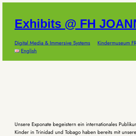
Zum
Inhalt
Exhibits @ FH JOA
springen
Digital Media & Immersive Systems
Kindermuseum FR
English
Unsere Exponate begeistern ein internationales Publik
Kinder in Trinidad und Tobago haben bereits mit unseren 