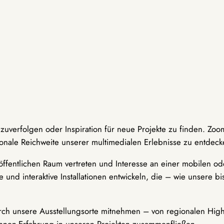
hzuverfolgen oder Inspiration für neue Projekte zu finden. Zoo
onale Reichweite unserer multimedialen Erlebnisse zu entdeck
ffentlichen Raum vertreten und Interesse an einer mobilen ode
 und interaktive Installationen entwickeln, die – wie unsere 
durch unsere Ausstellungsorte mitnehmen – von regionalen Highl
innen-Erfahrung in unseren Projekten zusammenfließen.