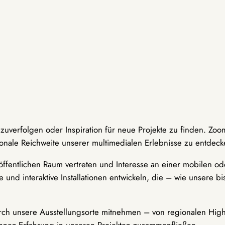
hzuverfolgen oder Inspiration für neue Projekte zu finden. Zoo
onale Reichweite unserer multimedialen Erlebnisse zu entdeck
ffentlichen Raum vertreten und Interesse an einer mobilen ode
 und interaktive Installationen entwickeln, die – wie unsere 
durch unsere Ausstellungsorte mitnehmen – von regionalen Highl
innen-Erfahrung in unseren Projekten zusammenfließen.