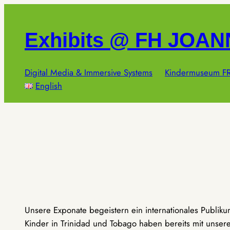
Zum
Inhalt
Exhibits @ FH JOA
springen
Digital Media & Immersive Systems
Kindermuseum FR
English
Unsere Exponate begeistern ein internationales Publik
Kinder in Trinidad und Tobago haben bereits mit unseren 