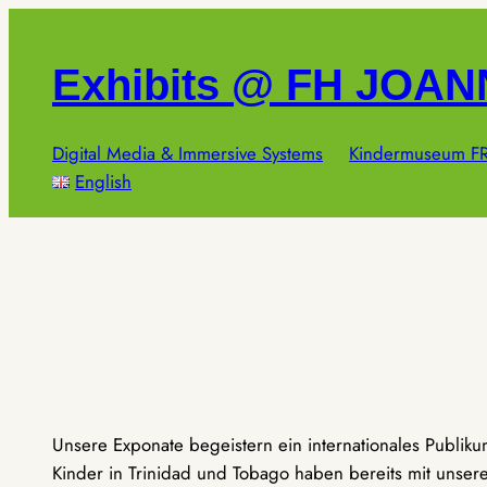
Zum
Inhalt
Exhibits @ FH JOA
springen
Digital Media & Immersive Systems
Kindermuseum FR
English
Unsere Exponate begeistern ein internationales Publik
Kinder in Trinidad und Tobago haben bereits mit unseren 