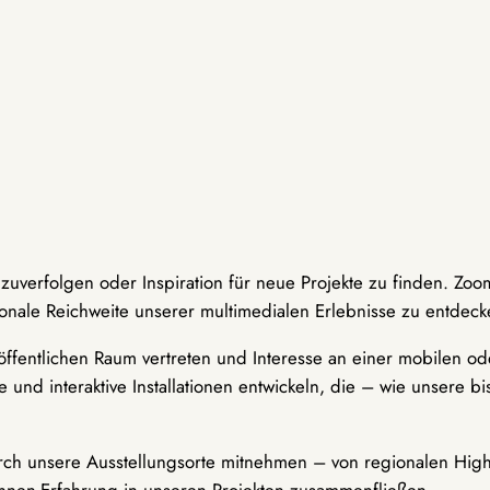
hzuverfolgen oder Inspiration für neue Projekte zu finden. Zoo
onale Reichweite unserer multimedialen Erlebnisse zu entdeck
ffentlichen Raum vertreten und Interesse an einer mobilen ode
 und interaktive Installationen entwickeln, die – wie unsere 
durch unsere Ausstellungsorte mitnehmen – von regionalen Highl
innen-Erfahrung in unseren Projekten zusammenfließen.