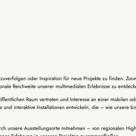
hzuverfolgen oder Inspiration für neue Projekte zu finden. Zoo
onale Reichweite unserer multimedialen Erlebnisse zu entdeck
ffentlichen Raum vertreten und Interesse an einer mobilen ode
 und interaktive Installationen entwickeln, die – wie unsere 
durch unsere Ausstellungsorte mitnehmen – von regionalen Highl
innen-Erfahrung in unseren Projekten zusammenfließen.