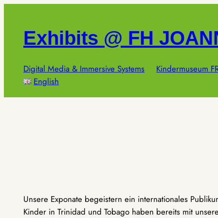
Zum
Inhalt
Exhibits @ FH JOA
springen
Digital Media & Immersive Systems
Kindermuseum FR
English
Unsere Exponate begeistern ein internationales Publik
Kinder in Trinidad und Tobago haben bereits mit unseren 