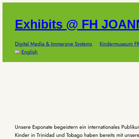
Zum
Inhalt
Exhibits @ FH JOA
springen
Digital Media & Immersive Systems
Kindermuseum FR
English
Unsere Exponate begeistern ein internationales Publik
Kinder in Trinidad und Tobago haben bereits mit unseren 