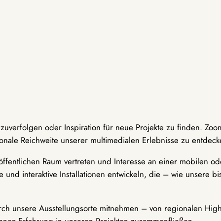
hzuverfolgen oder Inspiration für neue Projekte zu finden. Zoo
onale Reichweite unserer multimedialen Erlebnisse zu entdeck
ffentlichen Raum vertreten und Interesse an einer mobilen ode
 und interaktive Installationen entwickeln, die – wie unsere 
durch unsere Ausstellungsorte mitnehmen – von regionalen Highl
innen-Erfahrung in unseren Projekten zusammenfließen.