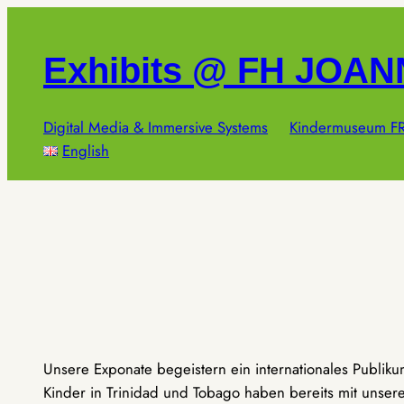
Zum
Inhalt
Exhibits @ FH JOA
springen
Digital Media & Immersive Systems
Kindermuseum FR
English
Unsere Exponate begeistern ein internationales Publik
Kinder in Trinidad und Tobago haben bereits mit unseren 