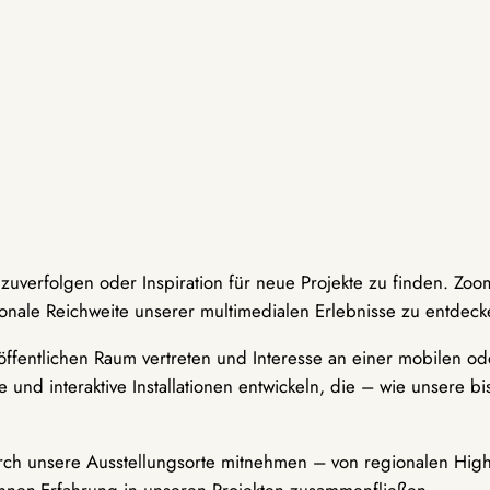
hzuverfolgen oder Inspiration für neue Projekte zu finden. Zoo
onale Reichweite unserer multimedialen Erlebnisse zu entdeck
ffentlichen Raum vertreten und Interesse an einer mobilen ode
 und interaktive Installationen entwickeln, die – wie unsere 
durch unsere Ausstellungsorte mitnehmen – von regionalen Highl
innen-Erfahrung in unseren Projekten zusammenfließen.