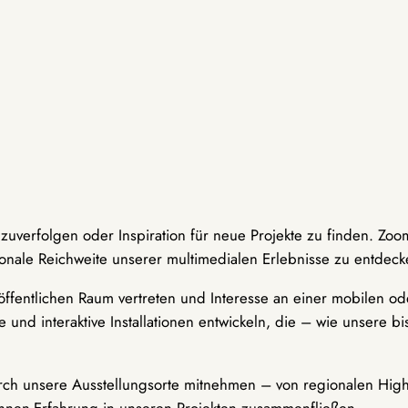
hzuverfolgen oder Inspiration für neue Projekte zu finden. Zoo
onale Reichweite unserer multimedialen Erlebnisse zu entdeck
ffentlichen Raum vertreten und Interesse an einer mobilen ode
 und interaktive Installationen entwickeln, die – wie unsere 
durch unsere Ausstellungsorte mitnehmen – von regionalen Highl
innen-Erfahrung in unseren Projekten zusammenfließen.