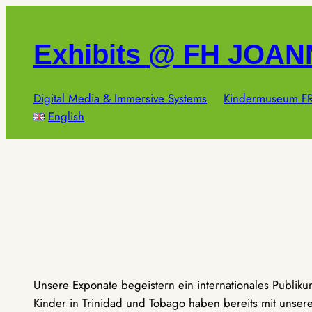
Zum
Inhalt
Exhibits @ FH JOA
springen
Digital Media & Immersive Systems
Kindermuseum FR
English
Unsere Exponate begeistern ein internationales Publik
Kinder in Trinidad und Tobago haben bereits mit unseren 