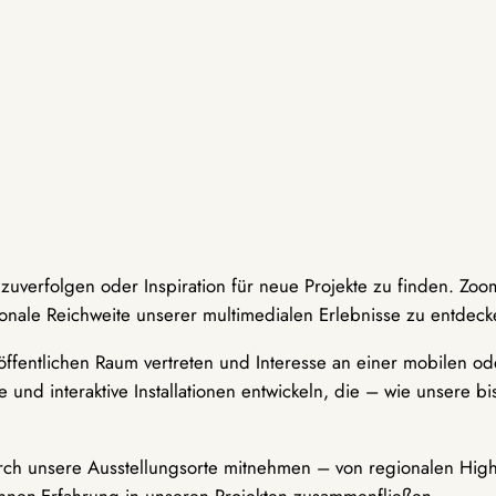
hzuverfolgen oder Inspiration für neue Projekte zu finden. Zoo
onale Reichweite unserer multimedialen Erlebnisse zu entdeck
ffentlichen Raum vertreten und Interesse an einer mobilen ode
 und interaktive Installationen entwickeln, die – wie unsere 
durch unsere Ausstellungsorte mitnehmen – von regionalen Highl
innen-Erfahrung in unseren Projekten zusammenfließen.