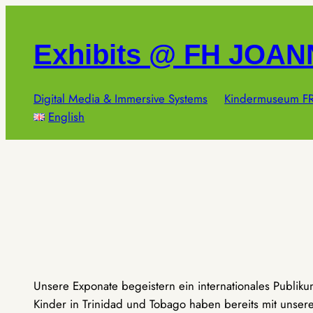
Zum
Inhalt
Exhibits @ FH JOA
springen
Digital Media & Immersive Systems
Kindermuseum FR
English
Unsere Exponate begeistern ein internationales Publik
Kinder in Trinidad und Tobago haben bereits mit unseren 