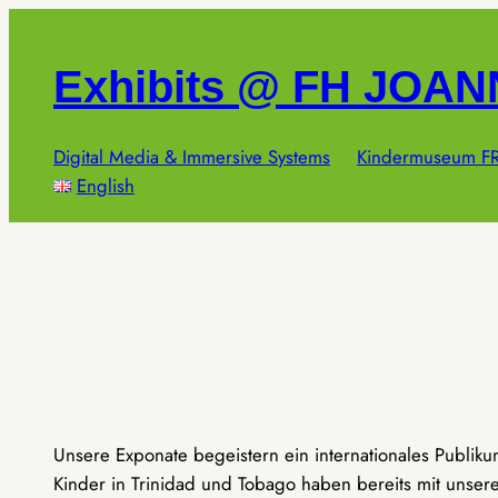
Zum
Inhalt
Exhibits @ FH JOA
springen
Digital Media & Immersive Systems
Kindermuseum FR
English
Unsere Exponate begeistern ein internationales Publik
Kinder in Trinidad und Tobago haben bereits mit unseren 