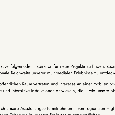
hzuverfolgen oder Inspiration für neue Projekte zu finden. Zoo
onale Reichweite unserer multimedialen Erlebnisse zu entdeck
ffentlichen Raum vertreten und Interesse an einer mobilen ode
 und interaktive Installationen entwickeln, die – wie unsere 
durch unsere Ausstellungsorte mitnehmen – von regionalen Highl
innen-Erfahrung in unseren Projekten zusammenfließen.