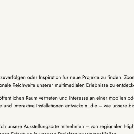
hzuverfolgen oder Inspiration für neue Projekte zu finden. Zoo
onale Reichweite unserer multimedialen Erlebnisse zu entdeck
ffentlichen Raum vertreten und Interesse an einer mobilen ode
 und interaktive Installationen entwickeln, die – wie unsere 
durch unsere Ausstellungsorte mitnehmen – von regionalen Highl
innen-Erfahrung in unseren Projekten zusammenfließen.