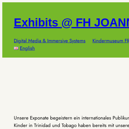
Zum
Inhalt
Exhibits @ FH JOA
springen
Digital Media & Immersive Systems
Kindermuseum FR
English
Unsere Exponate begeistern ein internationales Publik
Kinder in Trinidad und Tobago haben bereits mit unseren 