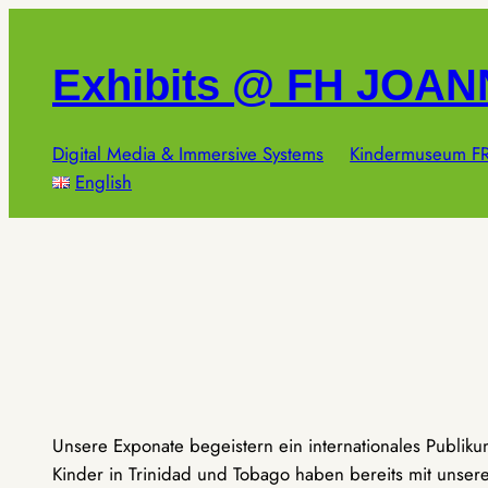
Zum
Inhalt
Exhibits @ FH JOA
springen
Digital Media & Immersive Systems
Kindermuseum FR
English
Unsere Exponate begeistern ein internationales Publik
Kinder in Trinidad und Tobago haben bereits mit unseren 