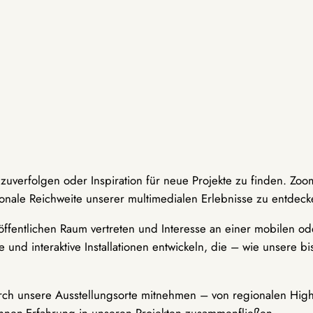
hzuverfolgen oder Inspiration für neue Projekte zu finden. Zoo
onale Reichweite unserer multimedialen Erlebnisse zu entdeck
ffentlichen Raum vertreten und Interesse an einer mobilen ode
 und interaktive Installationen entwickeln, die – wie unsere 
durch unsere Ausstellungsorte mitnehmen – von regionalen Highl
innen-Erfahrung in unseren Projekten zusammenfließen.