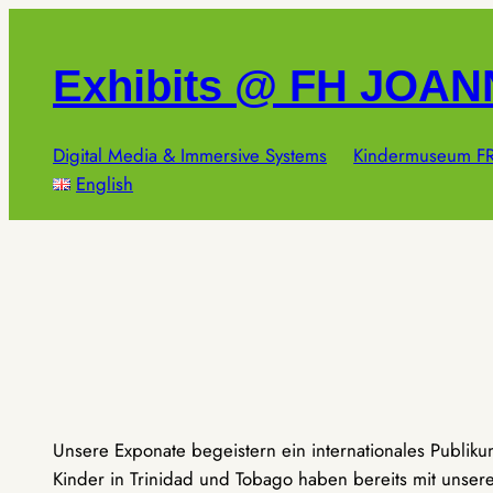
Zum
Inhalt
Exhibits @ FH JOA
springen
Digital Media & Immersive Systems
Kindermuseum FR
English
Unsere Exponate begeistern ein internationales Publik
Kinder in Trinidad und Tobago haben bereits mit unseren 