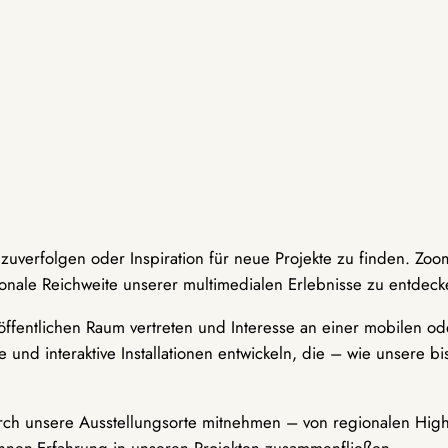
hzuverfolgen oder Inspiration für neue Projekte zu finden. Zoo
onale Reichweite unserer multimedialen Erlebnisse zu entdeck
ffentlichen Raum vertreten und Interesse an einer mobilen ode
 und interaktive Installationen entwickeln, die – wie unsere 
durch unsere Ausstellungsorte mitnehmen – von regionalen Highl
innen-Erfahrung in unseren Projekten zusammenfließen.