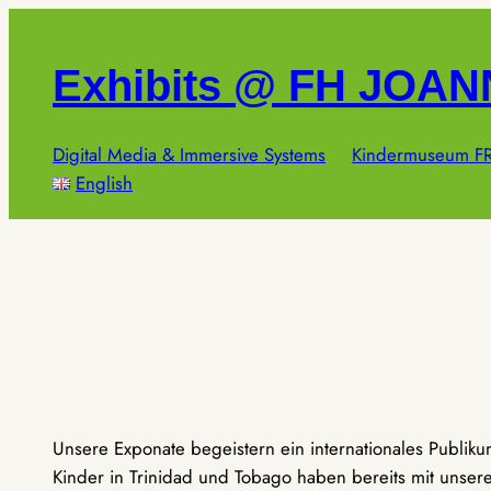
Zum
Inhalt
Exhibits @ FH JOA
springen
Digital Media & Immersive Systems
Kindermuseum FR
English
Unsere Exponate begeistern ein internationales Publik
Kinder in Trinidad und Tobago haben bereits mit unseren 