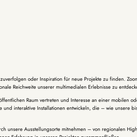
hzuverfolgen oder Inspiration für neue Projekte zu finden. Zoo
onale Reichweite unserer multimedialen Erlebnisse zu entdeck
ffentlichen Raum vertreten und Interesse an einer mobilen ode
 und interaktive Installationen entwickeln, die – wie unsere 
durch unsere Ausstellungsorte mitnehmen – von regionalen Highl
innen-Erfahrung in unseren Projekten zusammenfließen.