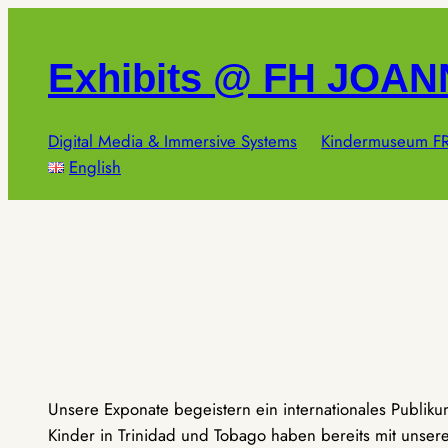
Zum
Inhalt
Exhibits @ FH JOA
springen
Digital Media & Immersive Systems
Kindermuseum FR
English
Unsere Exponate begeistern ein internationales Publik
Kinder in Trinidad und Tobago haben bereits mit unseren 