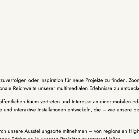
hzuverfolgen oder Inspiration für neue Projekte zu finden. Zoo
onale Reichweite unserer multimedialen Erlebnisse zu entdeck
ffentlichen Raum vertreten und Interesse an einer mobilen ode
 und interaktive Installationen entwickeln, die – wie unsere 
durch unsere Ausstellungsorte mitnehmen – von regionalen Highl
innen-Erfahrung in unseren Projekten zusammenfließen.