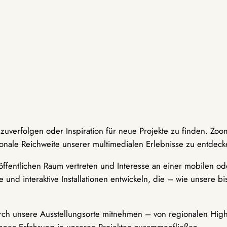
hzuverfolgen oder Inspiration für neue Projekte zu finden. Zoo
onale Reichweite unserer multimedialen Erlebnisse zu entdeck
ffentlichen Raum vertreten und Interesse an einer mobilen ode
 und interaktive Installationen entwickeln, die – wie unsere 
durch unsere Ausstellungsorte mitnehmen – von regionalen Highl
innen-Erfahrung in unseren Projekten zusammenfließen.