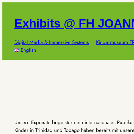
Zum
Inhalt
Exhibits @ FH JOA
springen
Digital Media & Immersive Systems
Kindermuseum FR
English
Unsere Exponate begeistern ein internationales Publik
Kinder in Trinidad und Tobago haben bereits mit unseren 