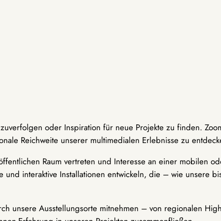
hzuverfolgen oder Inspiration für neue Projekte zu finden. Zoo
onale Reichweite unserer multimedialen Erlebnisse zu entdeck
ffentlichen Raum vertreten und Interesse an einer mobilen ode
 und interaktive Installationen entwickeln, die – wie unsere 
durch unsere Ausstellungsorte mitnehmen – von regionalen Highl
innen-Erfahrung in unseren Projekten zusammenfließen.