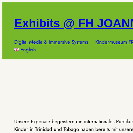
Zum
Inhalt
Exhibits @ FH JOA
springen
Digital Media & Immersive Systems
Kindermuseum FR
English
Unsere Exponate begeistern ein internationales Publik
Kinder in Trinidad und Tobago haben bereits mit unseren 