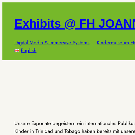
Zum
Inhalt
Exhibits @ FH JOA
springen
Digital Media & Immersive Systems
Kindermuseum FR
English
Unsere Exponate begeistern ein internationales Publik
Kinder in Trinidad und Tobago haben bereits mit unseren 