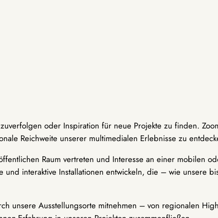
hzuverfolgen oder Inspiration für neue Projekte zu finden. Zoo
onale Reichweite unserer multimedialen Erlebnisse zu entdeck
ffentlichen Raum vertreten und Interesse an einer mobilen ode
 und interaktive Installationen entwickeln, die – wie unsere 
durch unsere Ausstellungsorte mitnehmen – von regionalen Highl
innen-Erfahrung in unseren Projekten zusammenfließen.